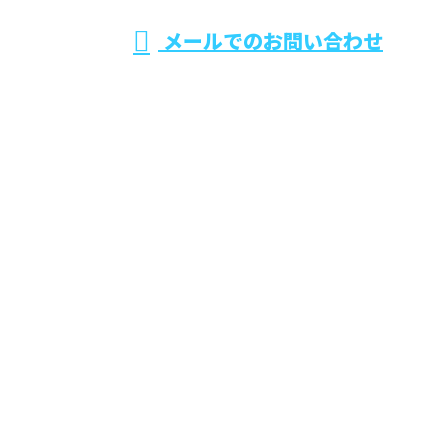
メールでのお問い合わせ
洗浄なら東京都・千葉県などで活動するアクリア株式
会社におまかせ
ホーム
業務案内
施工実績
採用情報
会社概要
ブログ
お問い合わせ
タイルの薬品洗浄をはじめ外壁洗浄なら東京都・千葉
県などで活動するアクリア株式会社におまかせ
〒270-2261