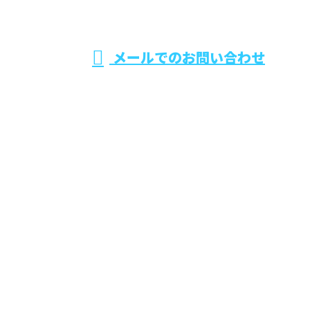
受付／8：00～18：00 ※営業電話お断り※
メールでのお問い合わせ
洗浄なら東京都・千葉県などで活動するアクリア株式
会社におまかせ
ホーム
業務案内
施工実績
採用情報
会社概要
ブログ
お問い合わせ
タイルの薬品洗浄をはじめ外壁洗浄なら東京都・千葉