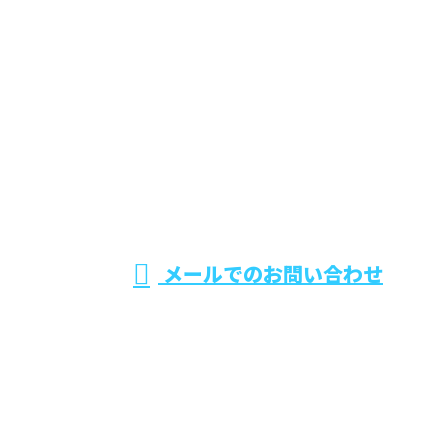
お電話でのお問い合わせ
047-711-6211
タイルの薬品洗
浄をはじめ外壁
受付／8：00～18：00 ※営業電話お断り※
メールでのお問い合わせ
洗浄なら東京都・千葉県などで活動するアクリア株式
会社におまかせ
ホーム