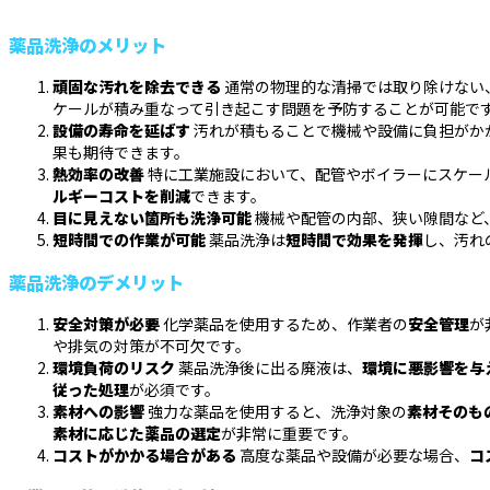
薬品洗浄のメリット
頑固な汚れを除去できる
通常の物理的な清掃では取り除けない
ケールが積み重なって引き起こす問題を予防することが可能で
設備の寿命を延ばす
汚れが積もることで機械や設備に負担がか
果も期待できます。
熱効率の改善
特に工業施設において、配管やボイラーにスケー
ルギーコストを削減
できます。
目に見えない箇所も洗浄可能
機械や配管の内部、狭い隙間など
短時間での作業が可能
薬品洗浄は
短時間で効果を発揮
し、汚れ
薬品洗浄のデメリット
安全対策が必要
化学薬品を使用するため、作業者の
安全管理
が
や排気の対策が不可欠です。
環境負荷のリスク
薬品洗浄後に出る廃液は、
環境に悪影響を与
従った処理
が必須です。
素材への影響
強力な薬品を使用すると、洗浄対象の
素材そのも
素材に応じた薬品の選定
が非常に重要です。
コストがかかる場合がある
高度な薬品や設備が必要な場合、
コ