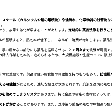
、
スケール（カルシウムや錆の堆積物）や油汚れ
、
化学物質の残留物
な
す。
かり、故障や劣化が早まることがあります。
定期的に薬品洗浄を行うこ
ルが蓄積すると、熱効率が低下し、エネルギー消費が増加します。薬品
、手の届かない部分にも薬品を循環させることで
隅々まで洗浄
が可能で
の除去作業を効率的に進められるため、大規模施設や生産ラインの停止
非常に重要です。薬品は強い腐食性や刺激性を持つものも多く、
防護服
える可能性
があるため、適切な処理が求められます。廃液を適切に処理
のを傷めてしまうリスク
があります。特に金属や樹脂の素材によっては
ストがかかる
ことがあります。また、洗浄後の薬品の処理や中和剤の使