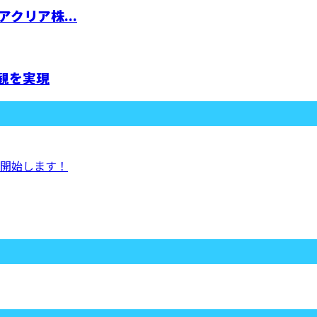
クリア株...
観を実現
開始します！