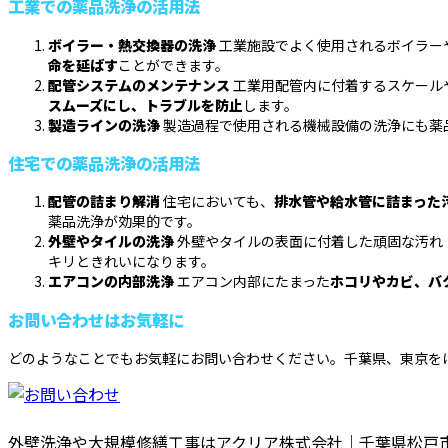
工業での薬品洗浄の活用法
ボイラー・熱交換器の洗浄
工業施設でよく使用されるボイラー
命を延ばす
ことができます。
配管システムのメンテナンス
工業用配管内に付着するスケール
スムーズにし、トラブルを防止
します。
製造ラインの洗浄
製造過程で使用される機械設備の洗浄にも薬
住宅での薬品洗浄の活用法
配管の詰まり解消
住宅においても、
排水管や給水管に詰まった
薬品洗浄が効果的です。
外壁やタイルの洗浄
外壁やタイルの表面に付着した頑固な汚れ
キリときれいになります。
エアコンの内部洗浄
エアコン内部にたまった
ホコリやカビ、バ
お問い合わせはお気軽に
どのようなことでもお気軽にお問い合わせください。千葉県、東京を
外壁洗浄や大規模修繕工事はアクリア株式会社｜千葉県松戸