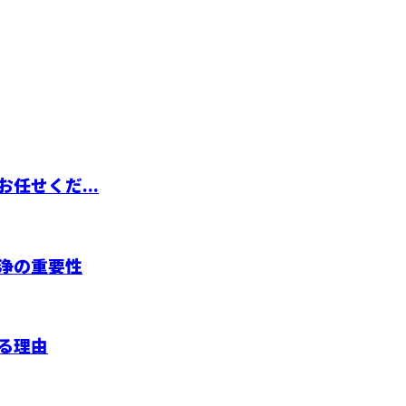
任せくだ...
浄の重要性
る理由