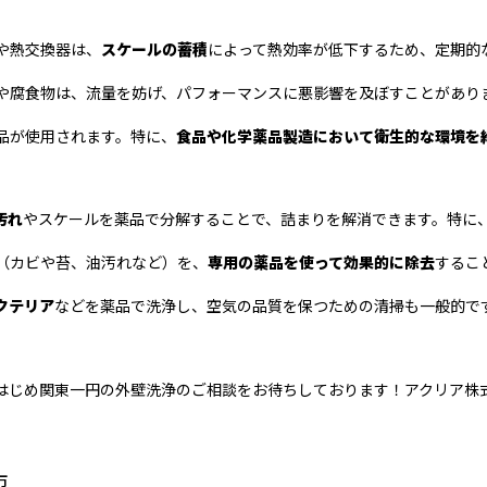
や熱交換器は、
スケールの蓄積
によって熱効率が低下するため、定期的
や腐食物は、流量を妨げ、パフォーマンスに悪影響を及ぼすことがあり
品が使用されます。特に、
食品や化学薬品製造において衛生的な環境を
汚れ
やスケールを薬品で分解することで、詰まりを解消できます。特に
（カビや苔、油汚れなど）を、
専用の薬品を使って効果的に除去
するこ
クテリア
などを薬品で洗浄し、空気の品質を保つための清掃も一般的で
はじめ関東一円の外壁洗浄のご相談をお待ちしております！アクリア株
市